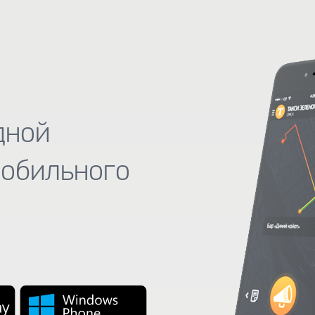
дной
мобильного