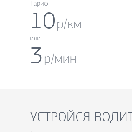
Тариф:
10
р/км
или
3
р/мин
УСТРОЙСЯ ВОДИТ