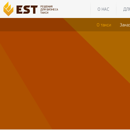
О НАС
ДЛ
О такси
Зака