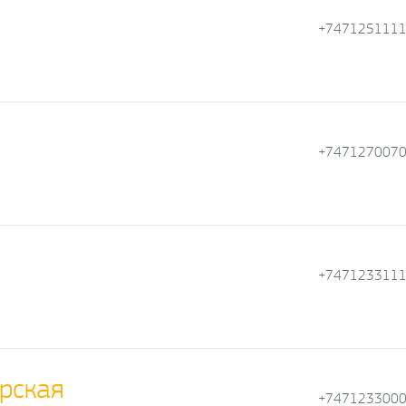
+747125111
+747127007
+747123311
рская
+747123300