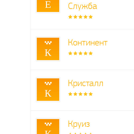
Е
Служба
Континент
К
Кристалл
К
Круиз
К