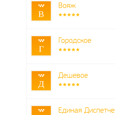
Вояж
В
Городское
Г
Дешевое
Д
Единая Диспетче