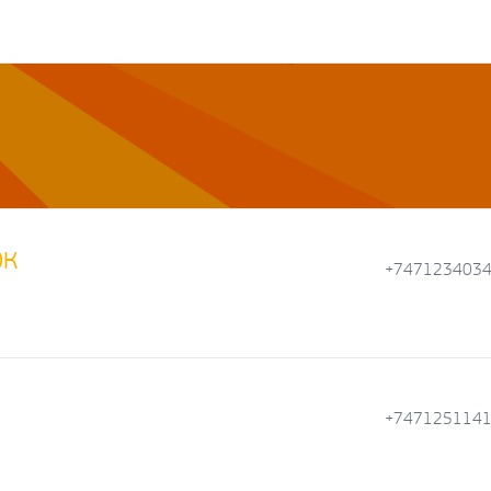
рк
+747123403
+747125114