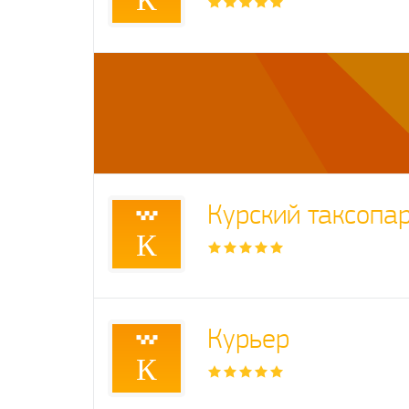
Курский таксопа
К
Курьер
К