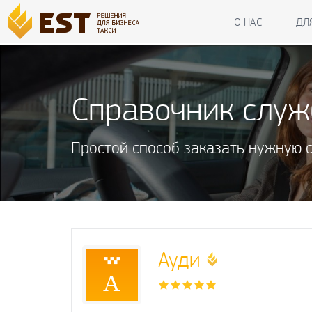
О НАС
ДЛ
Справочник слу
Простой способ заказать нужную 
Ауди
А