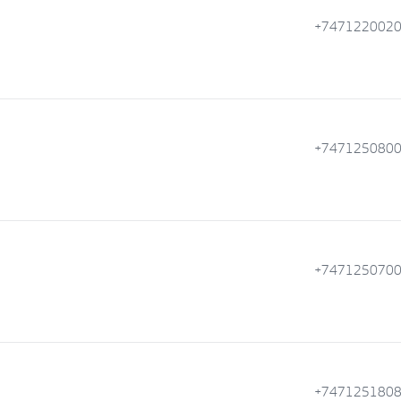
+747122002
+747125080
+747125070
+747125180