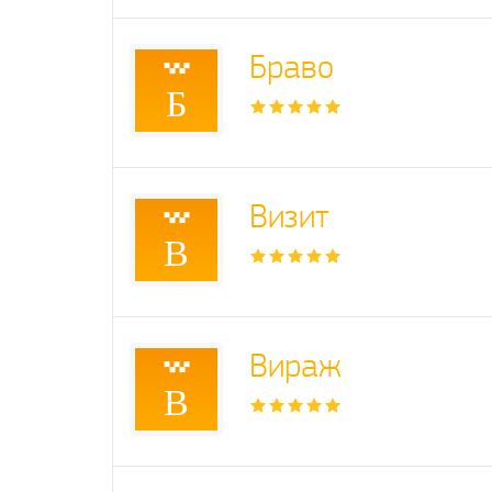
Браво
Б
Визит
В
Вираж
В