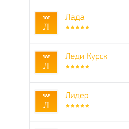
Лада
Л
Леди Курск
Л
Лидер
Л