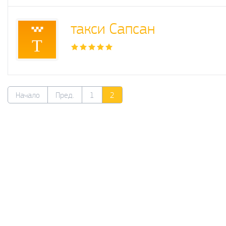
такси Сапсан
Т
Начало
Пред.
1
2