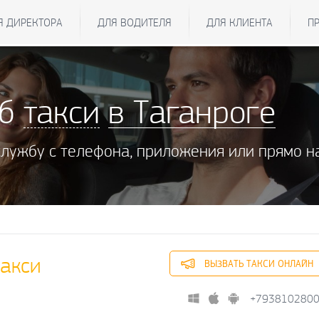
Я ДИРЕКТОРА
ДЛЯ ВОДИТЕЛЯ
ДЛЯ КЛИЕНТА
П
жб
такси
в Таганроге
службу с телефона, приложения или прямо н
акси
ВЫЗВАТЬ ТАКСИ ОНЛАЙН
+793810280