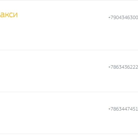
акси
+790434630
+786343622
+786344745