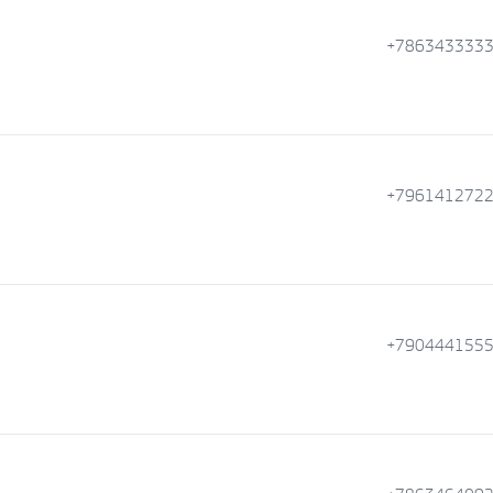
+786343333
+796141272
+790444155