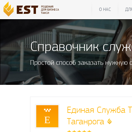
О НАС
ДЛ
Справочник слу
Простой способ заказать нужную 
Единая Служба Т
Е
Таганрога