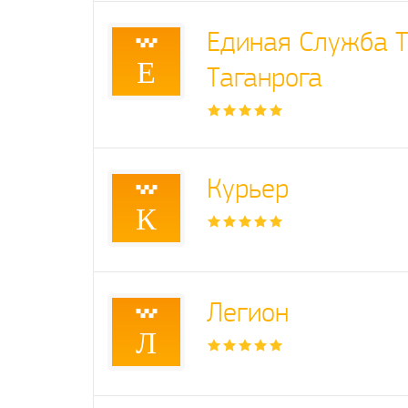
Единая Служба Т
Е
Таганрога
Курьер
К
Легион
Л