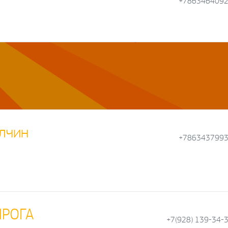
+786346409
лчин
+786343799
НРОГА
+7(928) 139-34-