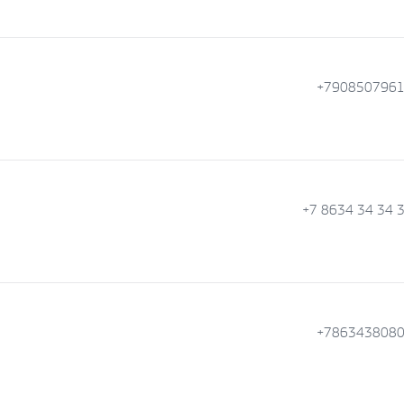
+790850796
+7 8634 34 34 
+786343808