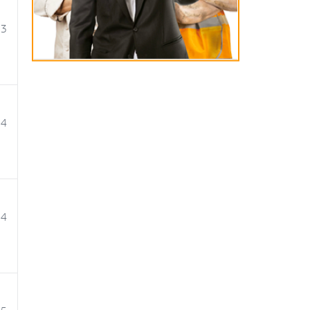
33
24
54