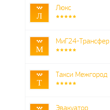
Люкс
Л
МиГ24-Трансфер
М
Такси Межгород
Т
Эвакуатор