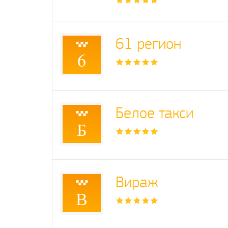
61 регион
6
Белое такси
Б
Вираж
В