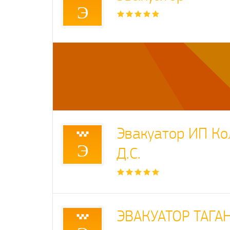
Э
Эвакуатор ИП Ко
Э
Д.С.
ЭВАКУАТОР ТАГА