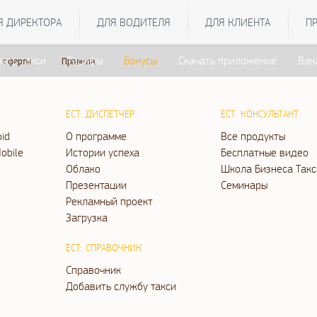
Я ДИРЕКТОРА
ДЛЯ ВОДИТЕЛЯ
ДЛЯ КЛИЕНТА
П
зать такси
Тарифы
Бонусы
Скачать приложение
Вак
 оферты
Правила
ЕСТ: ДИСПЕТЧЕР
ЕСТ: КОНСУЛЬТАНТ
oid
О программе
Все продукты
obile
Истории успеха
Бесплатные видео
Облако
Школа Бизнеса Такс
Презентации
Семинары
Рекламный проект
Загрузка
ЕСТ: СПРАВОЧНИК
Справочник
Добавить службу такси