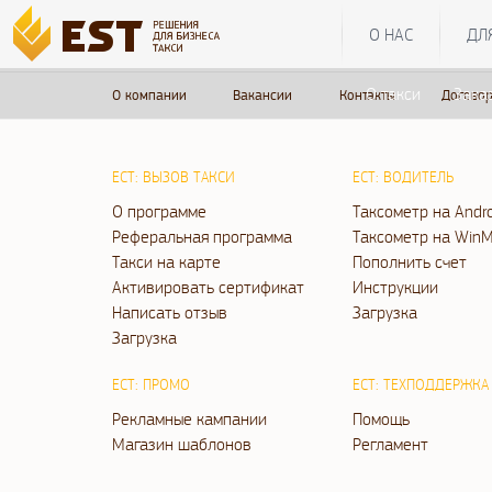
О НАС
ДЛ
О такси
Зака
О компании
Вакансии
Контакты
Договор
ЕСТ: ВЫЗОВ ТАКСИ
ЕСТ: ВОДИТЕЛЬ
О программе
Таксометр на Andr
Реферальная программа
Таксометр на WinM
Такси на карте
Пополнить счет
Активировать сертификат
Инструкции
Написать отзыв
Загрузка
Загрузка
ЕСТ: ПРОМО
ЕСТ: ТЕХПОДДЕРЖКА
Рекламные кампании
Помощь
Магазин шаблонов
Регламент