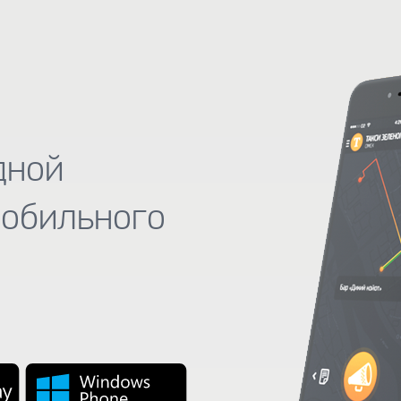
дной
мобильного