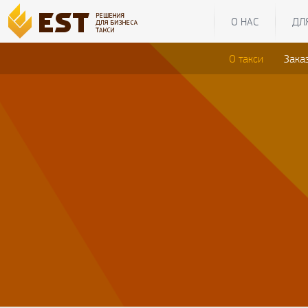
О НАС
ДЛ
О такси
Зака