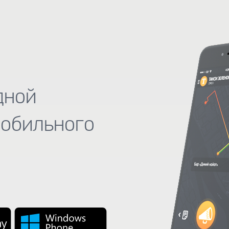
дной
мобильного