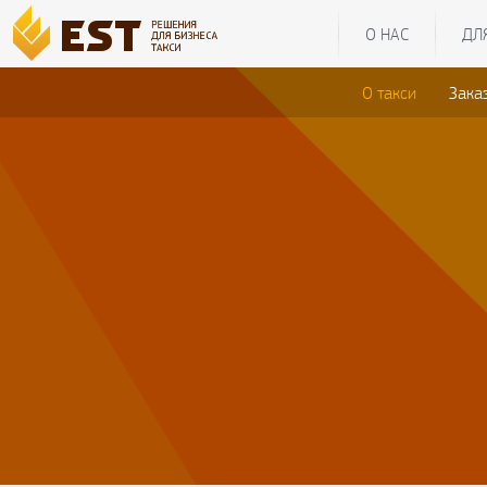
О НАС
ДЛ
О такси
Зака