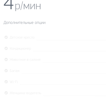
4
р/мин
Дополнительные опции:
Детское кресло
Кондиционер
Животное в салоне
Багаж
Wi-Fi
Женщина-водитель