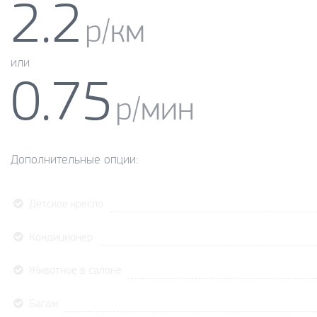
2.2
р/км
или
0.75
р/мин
Дополнительные опции:
Детское кресло
Кондиционер
Животное в салоне
Багаж