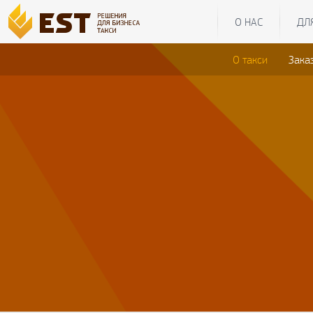
О НАС
ДЛ
О такси
Зака