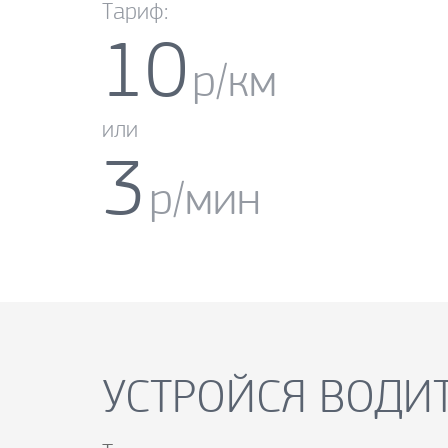
Тариф:
10
р/км
или
3
р/мин
УСТРОЙСЯ ВОДИТ