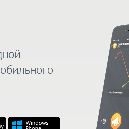
дной
мобильного