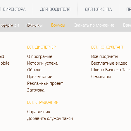
Я ДИРЕКТОРА
ДЛЯ ВОДИТЕЛЯ
ДЛЯ КЛИЕНТА
П
зать такси
Тарифы
Бонусы
Скачать приложение
Вак
 оферты
Правила
ЕСТ: ДИСПЕТЧЕР
ЕСТ: КОНСУЛЬТАНТ
oid
О программе
Все продукты
obile
Истории успеха
Бесплатные видео
Облако
Школа Бизнеса Такс
Презентации
Семинары
Рекламный проект
Загрузка
ЕСТ: СПРАВОЧНИК
Справочник
Добавить службу такси