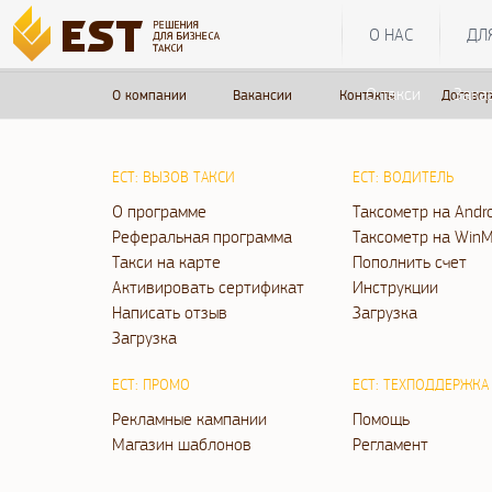
О НАС
ДЛ
О такси
Зака
О компании
Вакансии
Контакты
Договор
ЕСТ: ВЫЗОВ ТАКСИ
ЕСТ: ВОДИТЕЛЬ
О программе
Таксометр на Andr
Реферальная программа
Таксометр на WinM
Такси на карте
Пополнить счет
Активировать сертификат
Инструкции
Написать отзыв
Загрузка
Загрузка
ЕСТ: ПРОМО
ЕСТ: ТЕХПОДДЕРЖКА
Рекламные кампании
Помощь
Магазин шаблонов
Регламент