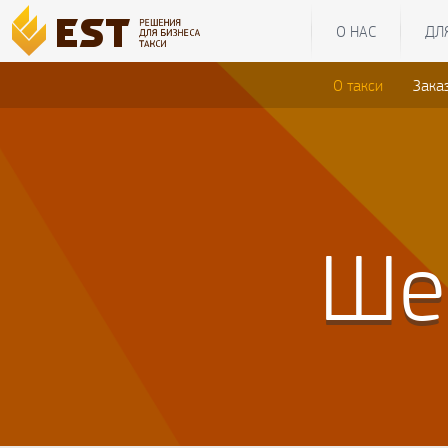
О НАС
ДЛ
О такси
Зака
Ше