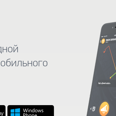
дной
мобильного