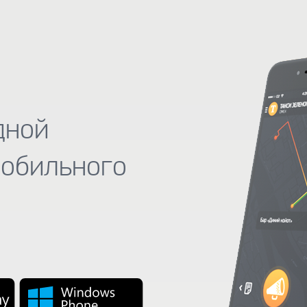
дной
мобильного