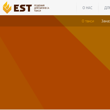
О НАС
ДЛ
О такси
Зака