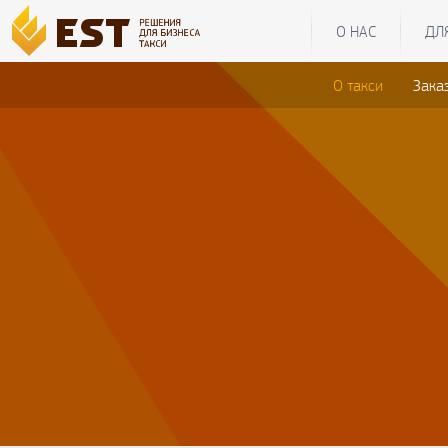
О НАС
ДЛ
О такси
Зака