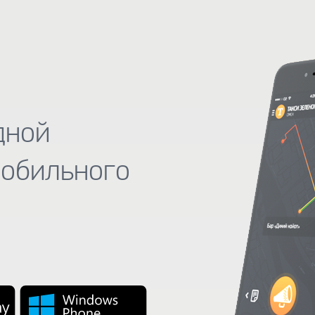
дной
мобильного